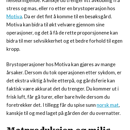
helsebringende. Kanskje du trenger litt avkobling fra
stress og mas, eller ro etter en brystoperasjon hos
Motiva
. Da er det fint å komme til en besøksgård.
Motiva kan bidra til økt velvære gjennom sine
operasjoner, og det å få de rette proporsjonene kan
bidra til mer selvsikkerhet og et bedre forhold til egen
kropp.
Brystoperasjoner hos Motiva kan gjøres av mange
årsaker. Dersom du tok operasjonen etter sykdom, er
det ekstra viktig å hvile etterpå, og gårdsferie kan
faktisk være akkurat det du trenger. Du kommer ut i
frisk luft, får gå turer, eller bare hvile dersom du
foretrekker det. I tillegg får du spise sunn
norsk mat
,
kanskje til og med laget på gården der du overnatter.