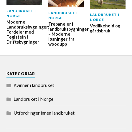
LANDBRUKET I
LANDBRUKET I
LANDBRUKET I
NORGE
NORGE
NORGE
Moderne
Trepaneler i
Vedlikehold og
Landbruksbygninger:
landbruksbygninger
gårdsbruk
Fordeler med
– Moderne
Teglstein i
løsninger fra
Driftsbygninger
woodupp
KATEGORIAR
Kvinner i landbruket
Landbruket i Norge
Utfordringer innen landbruket