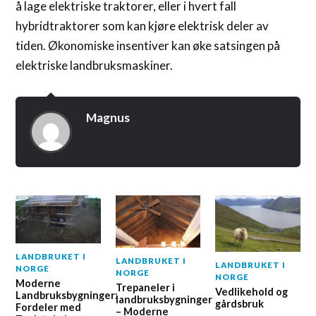
å lage elektriske traktorer, eller i hvert fall
hybridtraktorer som kan kjøre elektrisk deler av
tiden. Økonomiske insentiver kan øke satsingen på
elektriske landbruksmaskiner.
Magnus
LANDBRUKET I
LANDBRUKET I
LANDBRUKET I
NORGE
NORGE
NORGE
Moderne
Trepaneler i
Vedlikehold og
Landbruksbygninger:
landbruksbygninger
gårdsbruk
Fordeler med
– Moderne